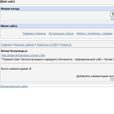
[
Мой сайт
]
Форма входа
В
Ст
Меню сайта
Главная страница
Актуальные статьи
Адреса, телефоны, справки
Главная
»
Каталог сайтов
»
Новости и СМИ
»
Новости
Белая Холуница.ru
http://belayakholunitsa.ru/news.php
"Первый блин" Белохолуницкого народного Интернета - неформальный сайт г. Белая
Всего комментариев
:
0
Добавлять комментарии могу
[
Р
Полная версия сайта