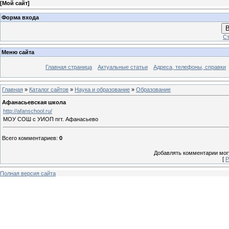
[
Мой сайт
]
Форма входа
В
Ст
Меню сайта
Главная страница
Актуальные статьи
Адреса, телефоны, справки
Главная
»
Каталог сайтов
»
Наука и образование
»
Образование
Афанасьевская школа
http://afanschool.ru/
МОУ СОШ с УИОП пгт. Афанасьево
Всего комментариев
:
0
Добавлять комментарии могу
[
Р
Полная версия сайта