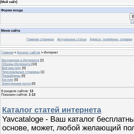
[
Мой сайт
]
Форма входа
В
Ст
Меню сайта
Главная страница
Актуальные статьи
Адреса, телефоны, справки
Главная
»
Каталог сайтов
» Интернет
Бесплатное в Интернете
[2]
Обзоры Интернета
[10]
Веб-мастеру
[0]
Персональные страницы
[1]
Провайдеры
[0]
Хостинг
[0]
Электронная почта
[0]
В разделе сайтов
:
13
Показано сайтов
:
1-13
Каталог статей интернета
Yavcataloge - Ваш каталог бесплатн
основе, может, любой желающий по