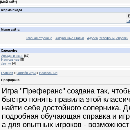
[
Мой сайт
]
Форма входа
В
Ст
Меню сайта
Главная страница
Актуальные статьи
Адреса, телефоны, справки
Categories
Аркады и экшн
[67]
Настольные
[5]
Другие
[4]
Главная
»
Онлайн игры
»
Настольные
Преферанс
Игра "Преферанс" создана так, чтоб
быстро понять правила этой классич
найти себе достойного соперника. Д
подробная обучающая справка и игр
а для опытных игроков - возможнос