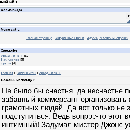
[
Мой сайт
]
Форма входа
В
Ст
Меню сайта
Главная страница
Актуальные статьи
Адреса, телефоны, справки
Categories
Аркады и экшн
[67]
Настольные
[5]
Другие
[4]
Главная
»
Онлайн игры
»
Аркады и экшн
Веселый могильщик
Не было бы счастья, да несчастье 
забавный коммерсант организовать 
грамотных людей. Да вот только не з
подступиться. Ведь вопрос-то этот 
интимный! Задумал мистер Джонс у