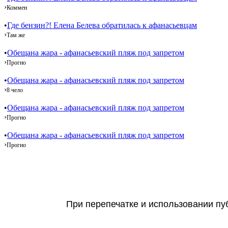
›
Коммен
•
Где бензин?! Елена Белева обратилась к афанасьевцам
›
Там же
•
Обещана жара - афанасьевский пляж под запретом
›
Прогно
•
Обещана жара - афанасьевский пляж под запретом
›
8 чело
•
Обещана жара - афанасьевский пляж под запретом
›
Прогно
•
Обещана жара - афанасьевский пляж под запретом
›
Прогно
При перепечатке и использовании пуб