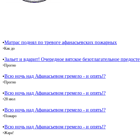
•
Матрас поднял по тревоге афанасьевских пожарных
›
Как до
•
Зальет и вдарит! Очередное вятское безотлагательное предост
›
Прогно
•
Всю ночь над Афанасьевом гремело - и опять!?
›
Прогно
•
Всю ночь над Афанасьевом гремело - и опять!?
›
28 июл
•
Всю ночь над Афанасьевом гремело - и опять!?
›
Пожаро
•
Всю ночь над Афанасьевом гремело - и опять!?
›
Жара!