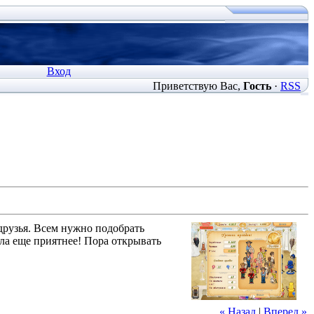
Вход
Приветствую Вас
,
Гость
·
RSS
друзья. Всем нужно подобрать
ала еще приятнее! Пора открывать
« Назад
|
Вперед »