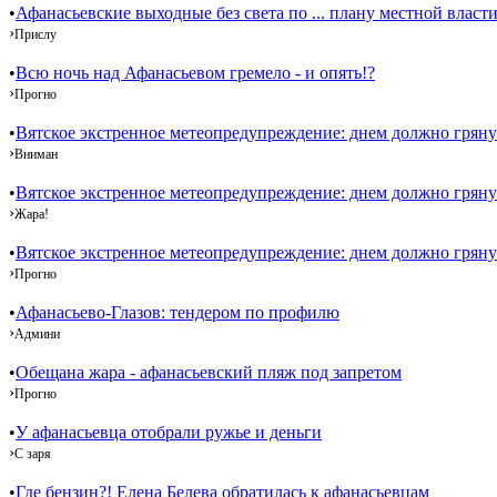
•
Афанасьевские выходные без света по ... плану местной власти
›
Прислу
•
Всю ночь над Афанасьевом гремело - и опять!?
›
Прогно
•
Вятское экстренное метеопредупреждение: днем должно гряну
›
Вниман
•
Вятское экстренное метеопредупреждение: днем должно гряну
›
Жара!
•
Вятское экстренное метеопредупреждение: днем должно гряну
›
Прогно
•
Афанасьево-Глазов: тендером по профилю
›
Админи
•
Обещана жара - афанасьевский пляж под запретом
›
Прогно
•
У афанасьевца отобрали ружье и деньги
›
С заря
•
Где бензин?! Елена Белева обратилась к афанасьевцам