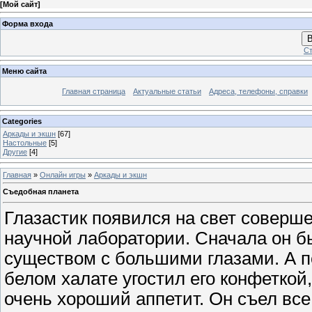
[
Мой сайт
]
Форма входа
В
Ст
Меню сайта
Главная страница
Актуальные статьи
Адреса, телефоны, справки
Categories
Аркады и экшн
[67]
Настольные
[5]
Другие
[4]
Главная
»
Онлайн игры
»
Аркады и экшн
Съедобная планета
Глазастик появился на свет соверше
научной лаборатории. Сначала он 
существом с большими глазами. А п
белом халате угостил его конфеткой,
очень хороший аппетит. Он съел вс