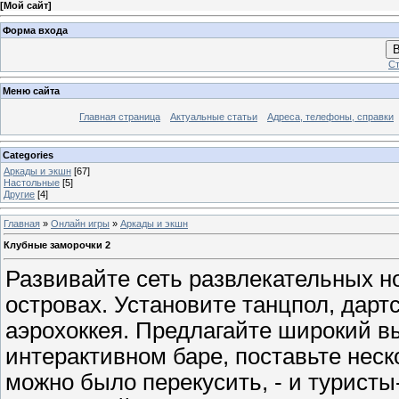
[
Мой сайт
]
Форма входа
В
Ст
Меню сайта
Главная страница
Актуальные статьи
Адреса, телефоны, справки
Categories
Аркады и экшн
[67]
Настольные
[5]
Другие
[4]
Главная
»
Онлайн игры
»
Аркады и экшн
Клубные заморочки 2
Развивайте сеть развлекательных н
островах. Установите танцпол, дарт
аэрохоккея. Предлагайте широкий в
интерактивном баре, поставьте неск
можно было перекусить, - и туристы