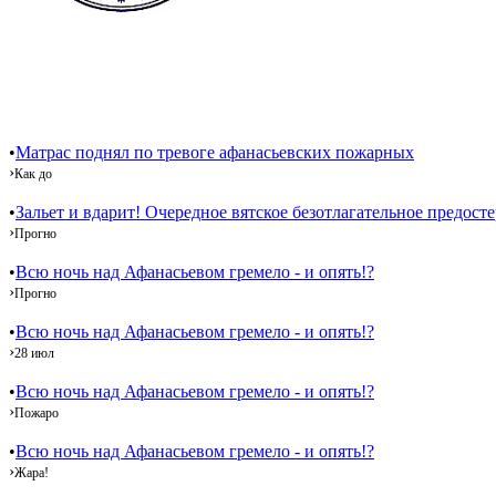
•
Матрас поднял по тревоге афанасьевских пожарных
›
Как до
•
Зальет и вдарит! Очередное вятское безотлагательное предост
›
Прогно
•
Всю ночь над Афанасьевом гремело - и опять!?
›
Прогно
•
Всю ночь над Афанасьевом гремело - и опять!?
›
28 июл
•
Всю ночь над Афанасьевом гремело - и опять!?
›
Пожаро
•
Всю ночь над Афанасьевом гремело - и опять!?
›
Жара!