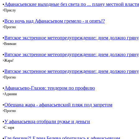
•
Афанасьевские выходные без света по ... плану местной власти
›
Прислу
•
Всю ночь над Афанасьевом гремело - и опять!?
›
Прогно
•
Вятское экстренное метеопредупреждение: днем должно гряну
›
Вниман
•
Вятское экстренное метеопредупреждение: днем должно гряну
›
Жара!
•
Вятское экстренное метеопредупреждение: днем должно гряну
›
Прогно
•
Афанасьево-Глазов: тендером по профилю
›
Админи
•
Обещана жара - афанасьевский пляж под запретом
›
Прогно
•
У афанасьевца отобрали ружье и деньги
›
С заря
•
Где бензин?! Елена Белева обратилась к афанасьевцам