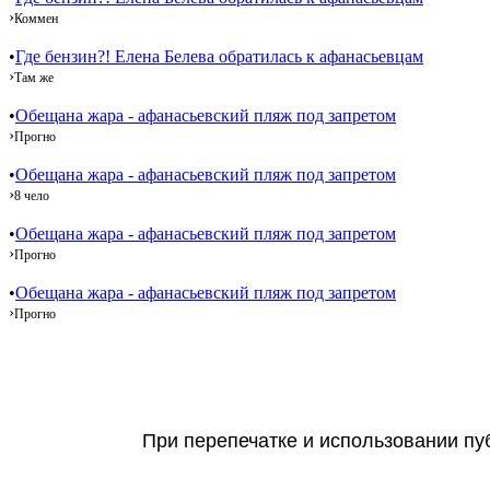
›
Коммен
•
Где бензин?! Елена Белева обратилась к афанасьевцам
›
Там же
•
Обещана жара - афанасьевский пляж под запретом
›
Прогно
•
Обещана жара - афанасьевский пляж под запретом
›
8 чело
•
Обещана жара - афанасьевский пляж под запретом
›
Прогно
•
Обещана жара - афанасьевский пляж под запретом
›
Прогно
При перепечатке и использовании пуб