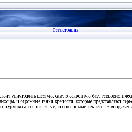
Регистрация
стоит уничтожить шестую, самую секретную базу террористическ
вианосцы, и огромные танки-крепости, которые представляют серь
ми штурмовыми вертолетами, оснащенными секретным вооружен