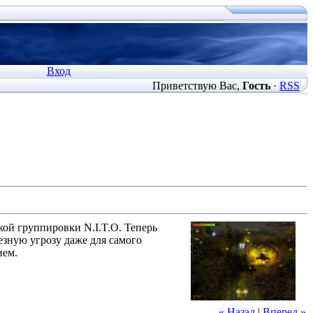
Вход
Приветствую Вас
,
Гость
·
RSS
ой группировки N.I.T.O. Теперь
езную угрозу даже для самого
ием.
« Назад
|
Вперед »