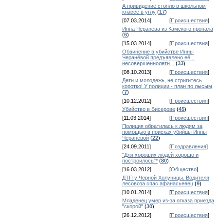
А привидение стояло в школьном
классе в углу
(
17
)
[07.03.2014]
[
Происшествия
]
Инна Черанева из Камского пропала
(
6
)
[15.03.2014]
[
Происшествия
]
Обвинение в убийстве Инны
Черанёвой предъявлено её...
несовершеннолетн...
(
33
)
[08.10.2013]
[
Происшествия
]
Дети и молодежь, не стригитесь
коротко! У полиции - план по лысым
(
7
)
[10.12.2012]
[
Происшествия
]
Убийство в Бисерове
(
45
)
[11.03.2014]
[
Происшествия
]
Полиция обратилась к людям за
помощью в поисках убийцы Инны
Черанёвой
(
22
)
[24.09.2011]
[
Поздравления
]
"Для хороших людей хорошо и
построилось"*
(
80
)
[16.03.2012]
[
Общество
]
ДТП у Черной Холуницы. Водителя
лесовоза спас афанасьевец
(
9
)
[10.01.2014]
[
Происшествия
]
Младенец умер из-за отказа приезда
"скорой"
(
30
)
[26.12.2012]
[
Происшествия
]