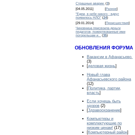
Страшные аварии.
(
3
)
[04.05.2011]
[
Разное
]
"Едем, в небе никого - вдруг
появилось НЛО"
(
24
)
[29.01.2014]
[
Происшествия
]
Чиновница присвоила деньги
педагогов, пожертвованные ими
погорельцам и...
(
35
)
ОБНОВЛЕНИЯ ФОРУМА
Вакансии в Афанасьево.
(3)
[
деловая жизнь
]
Новый глава
Афанасьевского района
(12)
[
Политика, партии,
власть
]
Если хочешь быть
здоров
(2)
[
Здравоохранение
]
Компьютеры и
комплектующие по
низким ценам!
(17)
[
Компьютерный район
]