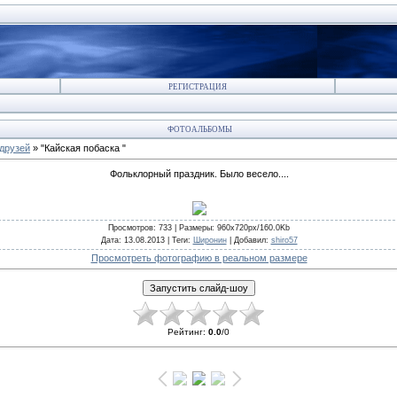
РЕГИСТРАЦИЯ
ФОТОАЛЬБОМЫ
друзей
» "Кайская побаска "
Фольклорный праздник. Было весело....
Просмотров
: 733 |
Размеры
: 960x720px/160.0Kb
Дата
: 13.08.2013 |
Теги
:
Широнин
|
Добавил
:
shiro57
Просмотреть фотографию в реальном размере
Рейтинг
:
0.0
/
0