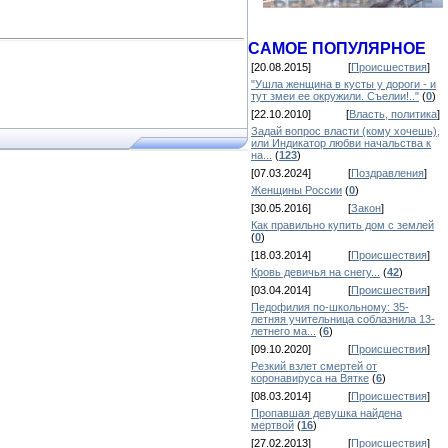
САМОЕ ПОПУЛЯРНОЕ
[20.08.2015]
[
Происшествия
]
"Ушла женщина в кусты у дороги - и
тут змеи ее окружили. Съелии!.."
(
0
)
[22.10.2010]
[
Власть, политика
]
Задай вопрос власти (кому хочешь),
или Индикатор любви начальства к
на...
(
123
)
[07.03.2024]
[
Поздравления
]
Женщины России
(
0
)
[30.05.2016]
[
Закон
]
Как правильно купить дом с землей
(
0
)
[18.03.2014]
[
Происшествия
]
Кровь девичья на снегу...
(
42
)
[03.04.2014]
[
Происшествия
]
Педофилия по-школьному: 35-
летняя учительница соблазнила 13-
летнего ма...
(
6
)
[09.10.2020]
[
Происшествия
]
Резкий взлет смертей от
коронавируса на Вятке
(
6
)
[08.03.2014]
[
Происшествия
]
Пропавшая девушка найдена
мертвой
(
16
)
[27.02.2013]
[
Происшествия
]