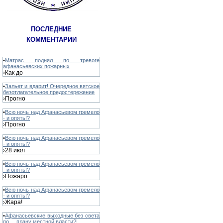
ПОСЛЕДНИЕ
КОММЕНТАРИИ
•
Матрас поднял по тревоге
афанасьевских пожарных
Как до
›
•
Зальет и вдарит! Очередное вятское
безотлагательное предостережение
Прогно
›
•
Всю ночь над Афанасьевом гремело
- и опять!?
Прогно
›
•
Всю ночь над Афанасьевом гремело
- и опять!?
28 июл
›
•
Всю ночь над Афанасьевом гремело
- и опять!?
Пожаро
›
•
Всю ночь над Афанасьевом гремело
- и опять!?
Жара!
›
•
Афанасьевские выходные без света
по ... плану местной власти?!