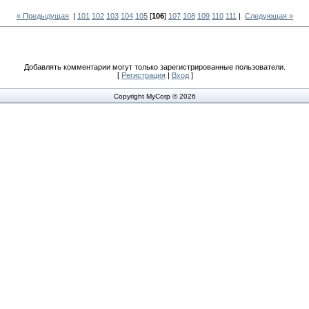
« Предыдущая
|
101
102
103
104
105
[
106
]
107
108
109
110
111
|
Следующая »
Добавлять комментарии могут только зарегистрированные пользователи.
[
Регистрация
|
Вход
]
Copyright MyCorp © 2026