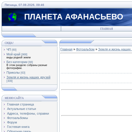
Пятница, 07.08.2026, 09:46
ПЛАНЕТА АФАНАСЬЕВО
ГЛАВНАЯ
СЮДА!
Главная
»
Фотоальбом
»
Земля и жизнь наших 
ЧП
[60]
Мой край
[968]
виды родной земли
Без категории
[66]
В этом разделе собраны разные
фотографии.
Приколы
[63]
Земля и жизнь наших друзей
[309]
МЕНЮ САЙТА
Главная страница
Актуальные статьи
Адреса, телефоны, справки
Фотоальбомы
Форум
Гостевая книга
Обратная связь