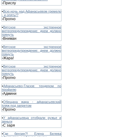
Прислу
›
•
Всю ночь над Афанасьевом гремело
- и опять!?
Прогно
›
•
Вятское экстренное
метеопредупреждение: днем должно
грянуть
Вниман
›
•
Вятское экстренное
метеопредупреждение: днем должно
грянуть
Жара!
›
•
Вятское экстренное
метеопредупреждение: днем должно
грянуть
Прогно
›
•
Афанасьево-Глазов: тендером по
профилю
Админи
›
•
Обещана жара - афанасьевский
пляж под запретом
Прогно
›
•
У афанасьевца отобрали ружье и
деньги
С заря
›
•
Где бензин?! Елена Белева