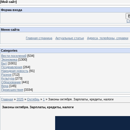
[
Мой сайт
]
Форма входа
В
Ст
Меню сайта
Главная страница
Актуальные статьи
Адреса, телефоны, справки
Categories
Вести поселений
[534]
Экономика
[1300]
Быт
[1001]
Поздравления
[264]
Народная новость
[91]
Разное
[712]
Культура
[273]
Образование
[441]
Вера
[145]
Происшествия
[3334]
Главная
»
2025
»
Октябрь
»
1
» Законы октября. Зарплаты, кредиты, налоги
Законы октября. Зарплаты, кредиты, налоги