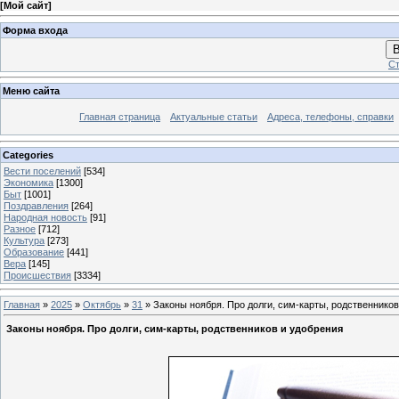
[
Мой сайт
]
Форма входа
В
Ст
Меню сайта
Главная страница
Актуальные статьи
Адреса, телефоны, справки
Categories
Вести поселений
[534]
Экономика
[1300]
Быт
[1001]
Поздравления
[264]
Народная новость
[91]
Разное
[712]
Культура
[273]
Образование
[441]
Вера
[145]
Происшествия
[3334]
Главная
»
2025
»
Октябрь
»
31
» Законы ноября. Про долги, сим-карты, родственников
Законы ноября. Про долги, сим-карты, родственников и удобрения