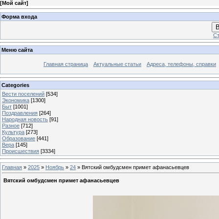
[
Мой сайт
]
Форма входа
В
Ст
Меню сайта
Главная страница
Актуальные статьи
Адреса, телефоны, справки
Categories
Вести поселений
[534]
Экономика
[1300]
Быт
[1001]
Поздравления
[264]
Народная новость
[91]
Разное
[712]
Культура
[273]
Образование
[441]
Вера
[145]
Происшествия
[3334]
Главная
»
2025
»
Ноябрь
»
24
» Вятский омбудсмен примет афанасьевцев
Вятский омбудсмен примет афанасьевцев