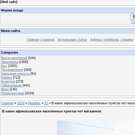
[
Мой сайт
]
Форма входа
В
Ст
Меню сайта
Главная страница
Актуальные статьи
Адреса, телефоны, справки
Categories
Вести поселений
[534]
Экономика
[1300]
Быт
[1001]
Поздравления
[264]
Народная новость
[91]
Разное
[712]
Культура
[273]
Образование
[441]
Вера
[145]
Происшествия
[3334]
Главная
»
2024
»
Декабрь
»
21
» В каких афанасьевских населенных пунктах нет мага
В каких афанасьевских населенных пунктах нет магазинов