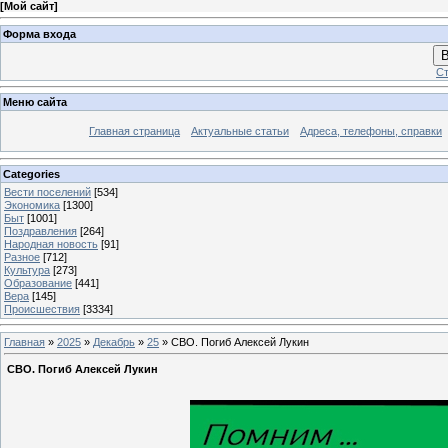
[
Мой сайт
]
Форма входа
В
Ст
Меню сайта
Главная страница
Актуальные статьи
Адреса, телефоны, справки
Categories
Вести поселений
[534]
Экономика
[1300]
Быт
[1001]
Поздравления
[264]
Народная новость
[91]
Разное
[712]
Культура
[273]
Образование
[441]
Вера
[145]
Происшествия
[3334]
Главная
»
2025
»
Декабрь
»
25
» СВО. Погиб Алексей Лукин
СВО. Погиб Алексей Лукин