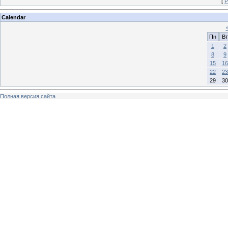
[
Р
Calendar
Пн
Вт
1
2
8
9
15
16
22
23
29
30
Полная версия сайта