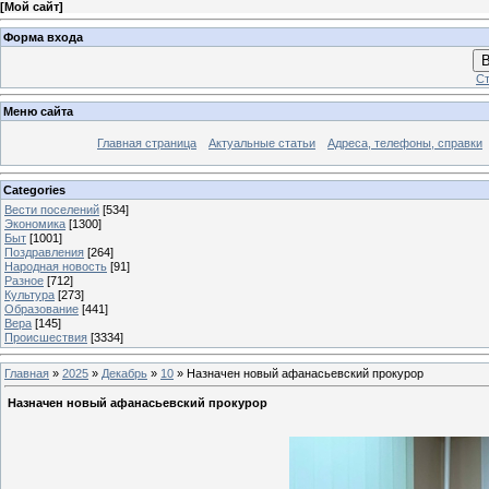
[
Мой сайт
]
Форма входа
В
Ст
Меню сайта
Главная страница
Актуальные статьи
Адреса, телефоны, справки
Categories
Вести поселений
[534]
Экономика
[1300]
Быт
[1001]
Поздравления
[264]
Народная новость
[91]
Разное
[712]
Культура
[273]
Образование
[441]
Вера
[145]
Происшествия
[3334]
Главная
»
2025
»
Декабрь
»
10
» Назначен новый афанасьевский прокурор
Назначен новый афанасьевский прокурор