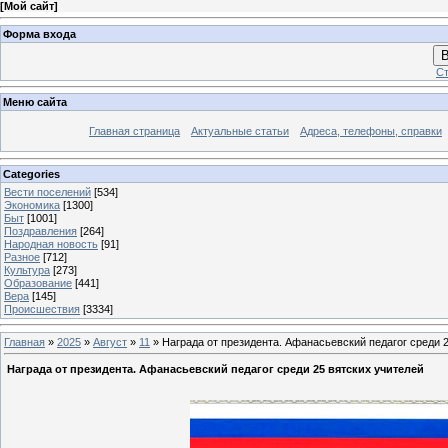
[
Мой сайт
]
Форма входа
В
Ст
Меню сайта
Главная страница
Актуальные статьи
Адреса, телефоны, справки
Categories
Вести поселений
[534]
Экономика
[1300]
Быт
[1001]
Поздравления
[264]
Народная новость
[91]
Разное
[712]
Культура
[273]
Образование
[441]
Вера
[145]
Происшествия
[3334]
Главная
»
2025
»
Август
»
11
» Награда от президента. Афанасьевский педагог среди 
Награда от президента. Афанасьевский педагог среди 25 вятских учителей