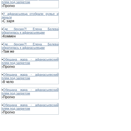
пляж под запретом
Прогно
›
•
У афанасьевца отобрали ружье и
деньги
С заря
›
•
Где бензин?! Елена Белева
обратилась к афанасьевцам
Коммен
›
•
Где бензин?! Елена Белева
обратилась к афанасьевцам
Там же
›
•
Обещана жара - афанасьевский
пляж под запретом
Прогно
›
•
Обещана жара - афанасьевский
пляж под запретом
8 чело
›
•
Обещана жара - афанасьевский
пляж под запретом
Прогно
›
•
Обещана жара - афанасьевский
пляж под запретом
Прогно
›