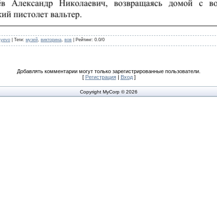
syevo
|
Теги
:
музей
,
викторина
,
вов
|
Рейтинг
:
0.0
/
0
Добавлять комментарии могут только зарегистрированные пользователи.
[
Регистрация
|
Вход
]
Copyright MyCorp © 2026