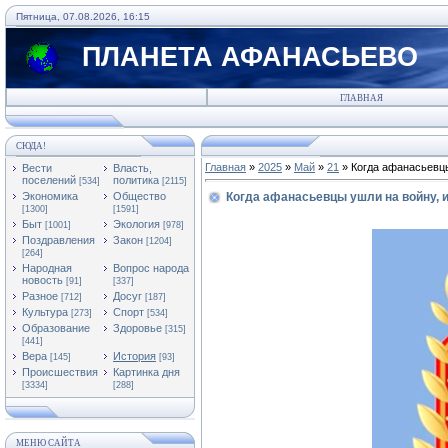
Пятница, 07.08.2026, 16:15
ПЛАНЕТА АФАНАСЬЕВО
ГЛАВНАЯ
СЮДА!
Главная
»
2025
»
Май
»
21
» Когда афанасьевцы
Вести
Власть,
поселений
политика
[534]
[2115]
Экономика
Общество
Когда афанасьевцы ушли на войну, и
[1300]
[1591]
Быт
Экология
[1001]
[978]
Поздравления
Закон
[1204]
[264]
Народная
Вопрос народа
новость
[91]
[337]
Разное
Досуг
[712]
[187]
Культура
Спорт
[273]
[534]
Образование
Здоровье
[315]
[441]
Вера
История
[145]
[93]
Происшествия
Картинка дня
[3334]
[288]
МЕНЮ САЙТА