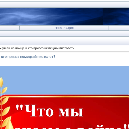
РЕГИСТРАЦИЯ
 ушли на войну, и кто привез немецкий пистолет?
 кто привез немецкий пистолет?