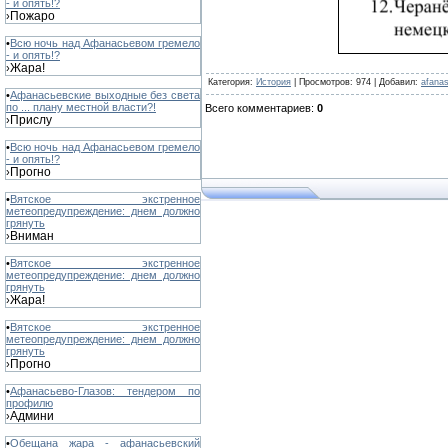
- и опять!?
Пожаро
›
•
Всю ночь над Афанасьевом гремело
- и опять!?
Жара!
›
Категория
:
История
|
Просмотров
: 974 |
Добавил
:
afana
•
Афанасьевские выходные без света
по ... плану местной власти?!
Всего комментариев
:
0
Прислу
›
•
Всю ночь над Афанасьевом гремело
- и опять!?
Прогно
›
•
Вятское экстренное
метеопредупреждение: днем должно
грянуть
Вниман
›
•
Вятское экстренное
метеопредупреждение: днем должно
грянуть
Жара!
›
•
Вятское экстренное
метеопредупреждение: днем должно
грянуть
Прогно
›
•
Афанасьево-Глазов: тендером по
профилю
Админи
›
•
Обещана жара - афанасьевский