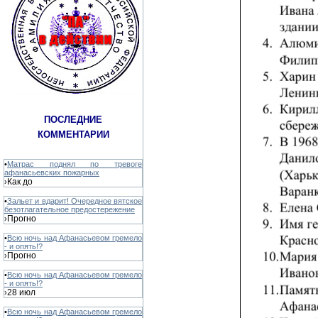
ПОСЛЕДНИЕ
КОММЕНТАРИИ
•
Матрас поднял по тревоге
афанасьевских пожарных
Как до
›
•
Зальет и вдарит! Очередное вятское
безотлагательное предостережение
Прогно
›
•
Всю ночь над Афанасьевом гремело
- и опять!?
Прогно
›
•
Всю ночь над Афанасьевом гремело
- и опять!?
28 июл
›
•
Всю ночь над Афанасьевом гремело