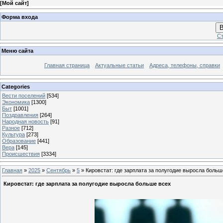
[
Мой сайт
]
Форма входа
В
Ст
Меню сайта
Главная страница
Актуальные статьи
Адреса, телефоны, справки
Categories
Вести поселений
[534]
Экономика
[1300]
Быт
[1001]
Поздравления
[264]
Народная новость
[91]
Разное
[712]
Культура
[273]
Образование
[441]
Вера
[145]
Происшествия
[3334]
Главная
»
2025
»
Сентябрь
»
5
» Кировстат: где зарплата за полугодие выросла больш
Кировстат: где зарплата за полугодие выросла больше всех