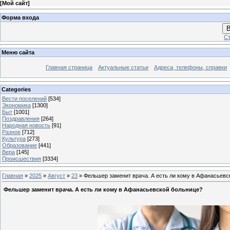
[
Мой сайт
]
Форма входа
В
Ст
Меню сайта
Главная страница
Актуальные статьи
Адреса, телефоны, справки
Categories
Вести поселений
[534]
Экономика
[1300]
Быт
[1001]
Поздравления
[264]
Народная новость
[91]
Разное
[712]
Культура
[273]
Образование
[441]
Вера
[145]
Происшествия
[3334]
Главная
»
2025
»
Август
»
23
» Фельшер заменит врача. А есть ли кому в Афанасьевс
Фельшер заменит врача. А есть ли кому в Афанасьевской больнице?