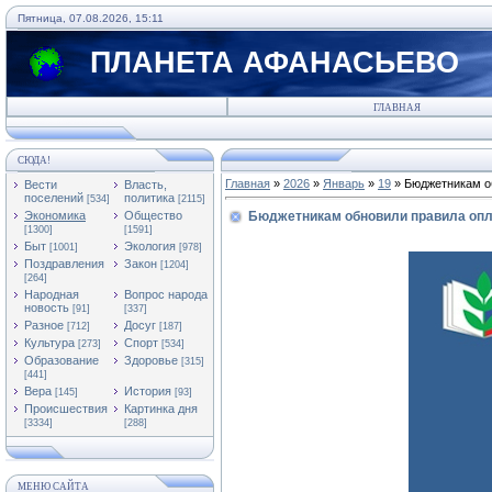
Пятница, 07.08.2026, 15:11
ПЛАНЕТА АФАНАСЬЕВО
ГЛАВНАЯ
СЮДА!
Главная
»
2026
»
Январь
»
19
» Бюджетникам о
Вести
Власть,
поселений
политика
[534]
[2115]
Экономика
Общество
Бюджетникам обновили правила опл
[1300]
[1591]
Быт
Экология
[1001]
[978]
Поздравления
Закон
[1204]
[264]
Народная
Вопрос народа
новость
[91]
[337]
Разное
Досуг
[712]
[187]
Культура
Спорт
[273]
[534]
Образование
Здоровье
[315]
[441]
Вера
История
[145]
[93]
Происшествия
Картинка дня
[3334]
[288]
МЕНЮ САЙТА