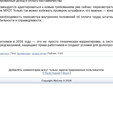
ированный доход и оплату наставничества.
омендуется адаптироваться к новым требованиям уже сейчас: пересмотрет
ие МРОТ. Только так можно избежать проверок, штрафов и, что важнее, — кон
необходимость пересмотра внутренних положений об оплате труда, штатны
ильности и справедливости.
тников в 2026 году — это не просто техническая корректировка, а сис
предсказуемой, защищают права работников и создают условия для долгосроч
anasyevo
|
Теги
:
Бюджетники
,
оплата труда
|
Рейтинг
:
0.0
/
0
Добавлять комментарии могут только зарегистрированные пользователи.
[
Регистрация
|
Вход
]
Copyright MyCorp © 2026