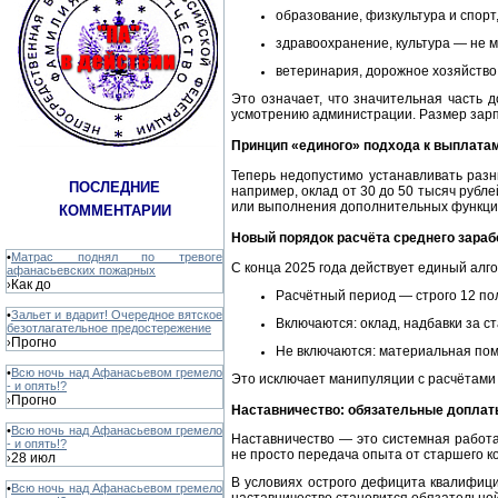
образование, физкультура и спорт
здравоохранение, культура — не 
ветеринария, дорожное хозяйство
Это означает, что значительная часть
усмотрению администрации. Размер зарп
Принцип «единого» подхода к выплата
Теперь недопустимо устанавливать раз
ПОСЛЕДНИЕ
например, оклад от 30 до 50 тысяч рубле
или выполнения дополнительных функций
КОММЕНТАРИИ
Новый порядок расчёта среднего зараб
•
Матрас поднял по тревоге
С конца 2025 года действует единый алг
афанасьевских пожарных
Как до
›
Расчётный период — строго 12 по
•
Зальет и вдарит! Очередное вятское
Включаются: оклад, надбавки за с
безотлагательное предостережение
Прогно
›
Не включаются: материальная пом
•
Всю ночь над Афанасьевом гремело
Это исключает манипуляции с расчётами 
- и опять!?
Прогно
›
Наставничество: обязательные допла
•
Всю ночь над Афанасьевом гремело
Наставничество — это системная работ
- и опять!?
не просто передача опыта от старшего ко
28 июл
›
В условиях острого дефицита квалифиц
•
Всю ночь над Афанасьевом гремело