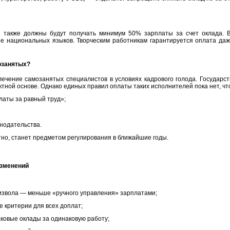
к также должны будут получать минимум 50% зарплаты за счет оклада. В
е национальных языков. Творческим работникам гарантируется оплата даж
мозанятых?
чение самозанятых специалистов в условиях кадрового голода. Государст
тной основе. Однако единых правил оплаты таких исполнителей пока нет, что
аты за равный труд»;
нодательства.
тно, станет предметом регулирования в ближайшие годы.
изменений
извола — меньше «ручного управления» зарплатами;
 критерии для всех доплат;
ковые оклады за одинаковую работу;