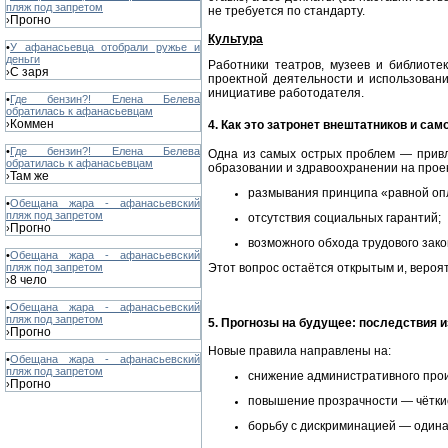
пляж под запретом
не требуется по стандарту.
Прогно
›
Культура
•
У афанасьевца отобрали ружье и
деньги
Работники театров, музеев и библиоте
С заря
›
проектной деятельности и использовани
инициативе работодателя.
•
Где бензин?! Елена Белева
обратилась к афанасьевцам
Коммен
›
4. Как это затронет внештатников и са
•
Где бензин?! Елена Белева
Одна из самых острых проблем — привле
обратилась к афанасьевцам
образовании и здравоохранении на проек
Там же
›
размывания принципа «равной опл
•
Обещана жара - афанасьевский
пляж под запретом
отсутствия социальных гарантий;
Прогно
›
возможного обхода трудового зако
•
Обещана жара - афанасьевский
Этот вопрос остаётся открытым и, вероя
пляж под запретом
8 чело
›
•
Обещана жара - афанасьевский
пляж под запретом
5. Прогнозы на будущее: последствия 
Прогно
›
Новые правила направлены на:
•
Обещана жара - афанасьевский
пляж под запретом
снижение административного про
Прогно
›
повышение прозрачности — чёткие
борьбу с дискриминацией — одина