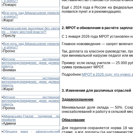
наставничество становится обязательно
- и опять!?
Пожаро
›
Ещё с 2024 года в России на федерально
появился пункт и в рекомендациях.
•
Всю ночь над Афанасьевом гремело
- и опять!?
Жара!
›
2. МРОТ и обновления в расчёте зарплат
•
Афанасьевские выходные без света
по ... плану местной власти?!
Прислу
›
С 1 января 2026 года МРОТ установлен на
Главное нововведение — запрет включать
•
Всю ночь над Афанасьевом гремело
- и опять!?
Прогно
Так, доплата за классное руководство, п
›
при минимальной нагрузке педагог или м
•
Вятское экстренное
Пример: если оклад учителя — 25 000 руб
метеопредупреждение: днем должно
грянуть
сумма превышает МРОТ.
Вниман
›
Подробнее:
МРОТ в 2026 году: что нужно
•
Вятское экстренное
метеопредупреждение: днем должно
грянуть
Жара!
›
3. Изменения для различных отраслей
•
Вятское экстренное
Здравоохранение
метеопредупреждение: днем должно
грянуть
Минимальная доля оклада — 50%. Сохра
Прогно
›
онкозаболеваний и работу в сельской м
•
Афанасьево-Глазов: тендером по
Образование
профилю
Админи
›
Для педагогов сохраняется норма 18 час
•
Обещана жара - афанасьевский
ставке, а все доплаты (за наставничеств