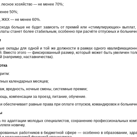
, лесное хозяйство — не менее 70%;
менее 50%;
, ЖКХ — не менее 60%.
 дохода больше не будет зависеть от премий или «стимулирующих» выплат,
латы станет более стабильным, особенно при расчёте отпускных и больничн
м
ные оклады для одной и той же должности в рамках одного квалификационн
й. Вместо этого — фиксированный размер, который может быть увеличен толь
 (например, наставничества).
отка
оритм:
лных календарных месяцев;
таж, вредность, ночные смены, системные премии;
ощь, компенсации за проезд, питание, обучение.
и обеспечивает равные права при оплате отпусков, командировок и больничн
ты
а по адаптации молодых специалистов, сохранению профессиональных компе
ллеги новичку.
ированных работников в бюджетной сфере — особенно в образовании, здра