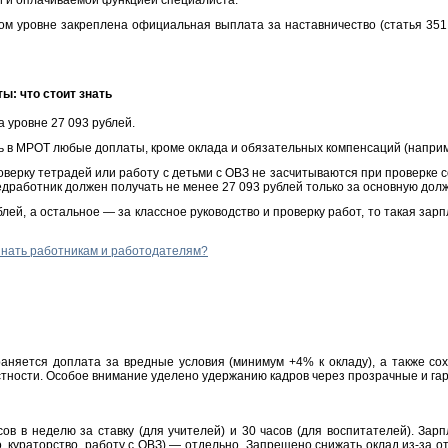
й и оплачиваемой функцией специалиста.
м уровне закреплена официальная выплата за наставничество (статья 351.
ы: что стоит знать
 уровне 27 093 рублей.
 в МРОТ любые доплаты, кроме оклада и обязательных компенсаций (наприме
роверку тетрадей или работу с детьми с ОВЗ не засчитываются при проверке
едработник должен получать не менее 27 093 рублей только за основную долж
лей, а остальное — за классное руководство и проверку работ, то такая зар
 знать работникам и работодателям?
няется доплата за вредные условия (минимум +4% к окладу), а также с
естности. Особое внимание уделено удержанию кадров через прозрачные и г
ов в неделю за ставку (для учителей) и 30 часов (для воспитателей). За
о, кураторство, работу с ОВЗ) — отдельно. Запрещено снижать оклад из-за 