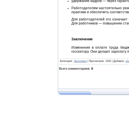
удержание кадров — через гарант
Работодателям настоятельно рек
практики и обеспечить соответств
Для работодателей это означает 
Для работников — повышение стаб
Заключение
Изменения в оплате труда бюдже
госсектору. Они делают зарплату 
Категория
:
Экономика
|
Просмотров
: 1043 |
Добавил
:
af
Всего комментариев
:
0