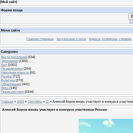
[
Мой сайт
]
Форма входа
В
Ст
Меню сайта
Главная страница
Актуальные статьи
Адреса, телефоны, справки
Categories
Вести поселений
[534]
Экономика
[1300]
Быт
[1001]
Поздравления
[264]
Народная новость
[91]
Разное
[712]
Культура
[273]
Образование
[441]
Вера
[145]
Происшествия
[3334]
Главная
»
2025
»
Сентябрь
»
11
» Алексей Боров вновь участвует в конкурсе участко
Алексей Боров вновь участвует в конкурсе участковых России