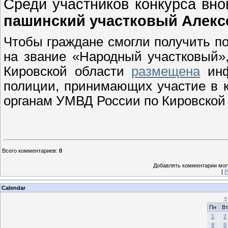
Среди участников конкурса вно
пашинский участковый Алекс
Чтобы граждане смогли получить п
на звание «Народный участковый»
Кировской области
размещена
инф
полиции, принимающих участие в к
органам УМВД России по Кировской 
Всего комментариев
:
0
Добавлять комментарии могу
[
Р
Calendar
«
Пн
Вт
1
2
8
9