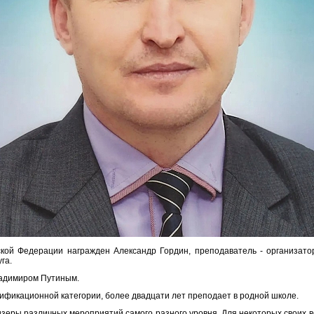
кой Федерации награжден Александр Гордин, преподаватель - организат
га.
адимиром Путиным.
ификационной категории, более двадцати лет преподает в родной школе.
ризеры различных мероприятий самого разного уровня. Для некоторых своих 