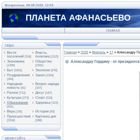
Воскресенье, 09.08.2026, 12:03
ПЛАНЕТА АФАНАСЬЕВО
ГЛАВНАЯ
СЮДА!
Главная
»
2026
»
Февраль
»
17
» Александру Го
Вести
Власть,
поселений
политика
[534]
[2115]
Экономика
Общество
Александру Гордину - от президента
[1300]
[1591]
Быт
Экология
[1001]
[978]
Поздравления
Закон
[1204]
[264]
Народная
Вопрос народа
новость
[91]
[337]
Разное
Досуг
[712]
[187]
Культура
Спорт
[273]
[534]
Образование
Здоровье
[315]
[441]
Вера
История
[145]
[93]
Происшествия
Картинка дня
[3334]
[288]
МЕНЮ САЙТА