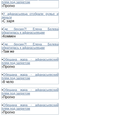
пляж под запретом
Прогно
›
•
У афанасьевца отобрали ружье и
деньги
С заря
›
•
Где бензин?! Елена Белева
обратилась к афанасьевцам
Коммен
›
•
Где бензин?! Елена Белева
обратилась к афанасьевцам
Там же
›
•
Обещана жара - афанасьевский
пляж под запретом
Прогно
›
•
Обещана жара - афанасьевский
пляж под запретом
8 чело
›
•
Обещана жара - афанасьевский
пляж под запретом
Прогно
›
•
Обещана жара - афанасьевский
пляж под запретом
Прогно
›