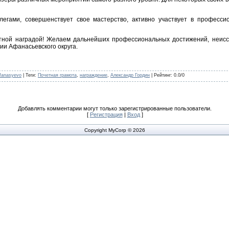
егами, совершенствует свое мастерство, активно участвует в професси
тной наградой! Желаем дальнейших профессиональных достижений, неисся
ии Афанасьевского округа.
fanasyevo
|
Теги
:
Почетная грамота
,
награждение
,
Александр Гордин
|
Рейтинг
:
0.0
/
0
Добавлять комментарии могут только зарегистрированные пользователи.
[
Регистрация
|
Вход
]
Copyright MyCorp © 2026