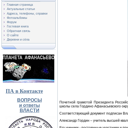
Главная страница
Актуальные статьи
Адреса, телефоны, справки
Фотоальбомы
Форум
Гостевая книга
Обратная связь
О сайте
Деревни и сёла
ПА в Контакте
ВОПРОСЫ
Почетной грамотой Президента Российс
и ответы
школы села Гордино Афанасьевского окру
ВЛАСТИ
Соответствующий документ подписан Вл
Александр Гордин – учитель высшей квал
Его ученики - постоянные участники и п