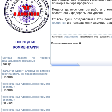
пример в выборе профессии.
Педагог делится опытом работы с колл
областного и федерального уровня.
От всей души поздравляем с этой почё
говорится
и в поздравлении администрац
Категория
:
Образование
|
Просмотров
: 951 |
Добавил
:
a
ПОСЛЕДНИЕ
Всего комментариев
:
0
КОММЕНТАРИИ
•
Матрас поднял по тревоге
афанасьевских пожарных
Как до
›
•
Зальет и вдарит! Очередное вятское
безотлагательное предостережение
Прогно
›
•
Всю ночь над Афанасьевом гремело
- и опять!?
Прогно
›
•
Всю ночь над Афанасьевом гремело
- и опять!?
28 июл
›
•
Всю ночь над Афанасьевом гремело