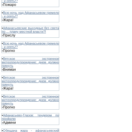
- и опять!?
Пожаро
›
•
Всю ночь над Афанасьевом гремело
- и опять!?
Жара!
›
•
Афанасьевские выходные без света
по ... плану местной власти?!
Прислу
›
•
Всю ночь над Афанасьевом гремело
- и опять!?
Прогно
›
•
Вятское экстренное
метеопредупреждение: днем должно
грянуть
Вниман
›
•
Вятское экстренное
метеопредупреждение: днем должно
грянуть
Жара!
›
•
Вятское экстренное
метеопредупреждение: днем должно
грянуть
Прогно
›
•
Афанасьево-Глазов: тендером по
профилю
Админи
›
•
Обещана жара - афанасьевский