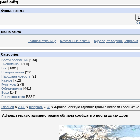
[
Мой сайт
]
Форма входа
В
Ст
Меню сайта
Главная страница
Актуальные статьи
Адреса, телефоны, справки
Categories
Вести поселений
[534]
Экономика
[1300]
Быт
[1001]
Поздравления
[264]
Народная новость
[91]
Разное
[712]
Культура
[273]
Образование
[441]
Вера
[145]
Происшествия
[3334]
Главная
»
2026
»
Февраль
»
28
» Афанасьевскую администрацию обязали сообщать о
Афанасьевскую администрацию обязали сообщать о поставщиках дров