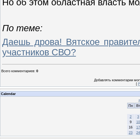
Но об этом областная власть мо
По теме:
Даешь дрова! Вятское правите
участников СВО?
Всего комментариев
:
0
Добавлять комментарии могу
[
Р
Calendar
Пн
Вт
2
3
9
10
16
17
23
24