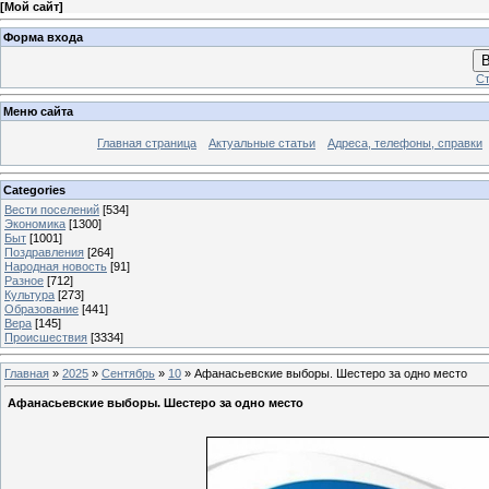
[
Мой сайт
]
Форма входа
В
Ст
Меню сайта
Главная страница
Актуальные статьи
Адреса, телефоны, справки
Categories
Вести поселений
[534]
Экономика
[1300]
Быт
[1001]
Поздравления
[264]
Народная новость
[91]
Разное
[712]
Культура
[273]
Образование
[441]
Вера
[145]
Происшествия
[3334]
Главная
»
2025
»
Сентябрь
»
10
» Афанасьевские выборы. Шестеро за одно место
Афанасьевские выборы. Шестеро за одно место