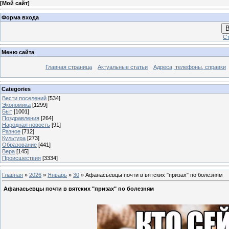
[
Мой сайт
]
Форма входа
В
Ст
Меню сайта
Главная страница
Актуальные статьи
Адреса, телефоны, справки
Categories
Вести поселений
[534]
Экономика
[1299]
Быт
[1001]
Поздравления
[264]
Народная новость
[91]
Разное
[712]
Культура
[273]
Образование
[441]
Вера
[145]
Происшествия
[3334]
Главная
»
2026
»
Январь
»
30
» Афанасьевцы почти в вятских "призах" по болезням
Афанасьевцы почти в вятских "призах" по болезням