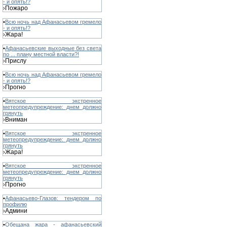
- и опять!?
Пожаро
›
•
Всю ночь над Афанасьевом гремело
- и опять!?
Жара!
›
•
Афанасьевские выходные без света
по ... плану местной власти?!
Прислу
›
•
Всю ночь над Афанасьевом гремело
- и опять!?
Прогно
›
•
Вятское экстренное
метеопредупреждение: днем должно
грянуть
Вниман
›
•
Вятское экстренное
метеопредупреждение: днем должно
грянуть
Жара!
›
•
Вятское экстренное
метеопредупреждение: днем должно
грянуть
Прогно
›
•
Афанасьево-Глазов: тендером по
профилю
Админи
›
•
Обещана жара - афанасьевский