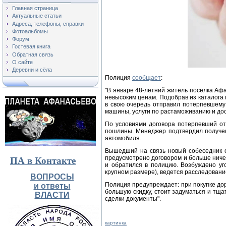
Главная страница
Актуальные статьи
Адреса, телефоны, справки
Фотоальбомы
Форум
Гостевая книга
Обратная связь
О сайте
Деревни и сёла
Полиция
сообщает
:
"В январе 48-летний житель поселка Аф
невысоким ценам. Подобрав из каталога 
в свою очередь отправил потерпевшему 
машины, услуги по растаможиванию и дос
По условиями договора потерпевший о
пошлины. Менеджер подтвердил получен
автомобиля.
Вышедший на связь новый собеседник с
предусмотрено договором и больше ничег
ПА в Контакте
и обратился в полицию. Возбуждено уг
крупном размере), ведется расследовани
ВОПРОСЫ
Полиция предупреждает: при покупке до
и ответы
большую скидку, стоит задуматься и тщ
ВЛАСТИ
сделки документы".
картинка