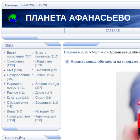
Пятница, 07.08.2026, 15:28
ПЛАНЕТА АФАНАСЬЕВО
ГЛАВНАЯ
СЮДА!
Главная
»
2026
»
Март
»
2
» Афанасьевца обма
Вести
Власть,
поселений
политика
[534]
[2115]
Экономика
Общество
Афанасьевца обманули на продаже 
[1300]
[1591]
Быт
Экология
[1001]
[978]
Поздравления
Закон
[1204]
[264]
Народная
Вопрос народа
новость
[91]
[337]
Разное
Досуг
[712]
[187]
Культура
Спорт
[273]
[534]
Образование
Здоровье
[315]
[441]
Вера
История
[145]
[93]
Происшествия
Картинка дня
[3334]
[288]
МЕНЮ САЙТА