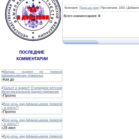
Категория
:
Происшествия
|
Просмотров
: 1031 |
Добавил
Всего комментариев
:
0
ПОСЛЕДНИЕ
КОММЕНТАРИИ
•
Матрас поднял по тревоге
афанасьевских пожарных
Как до
›
•
Зальет и вдарит! Очередное вятское
безотлагательное предостережение
Прогно
›
•
Всю ночь над Афанасьевом гремело
- и опять!?
Прогно
›
•
Всю ночь над Афанасьевом гремело
- и опять!?
28 июл
›
•
Всю ночь над Афанасьевом гремело