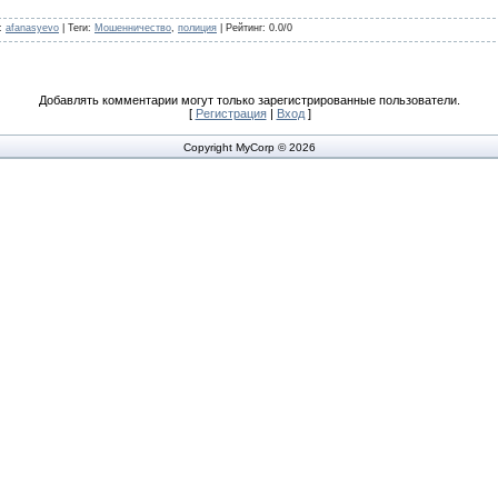
:
afanasyevo
|
Теги
:
Мошенничество
,
полиция
|
Рейтинг
:
0.0
/
0
Добавлять комментарии могут только зарегистрированные пользователи.
[
Регистрация
|
Вход
]
Copyright MyCorp © 2026