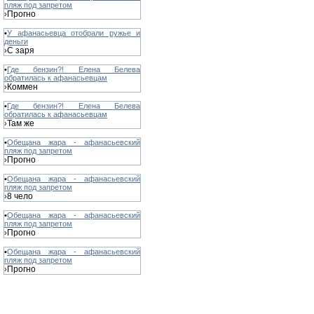
пляж под запретом
Прогно
›
•
У афанасьевца отобрали ружье и
деньги
С заря
›
•
Где бензин?! Елена Белева
обратилась к афанасьевцам
Коммен
›
•
Где бензин?! Елена Белева
обратилась к афанасьевцам
Там же
›
•
Обещана жара - афанасьевский
пляж под запретом
Прогно
›
•
Обещана жара - афанасьевский
пляж под запретом
8 чело
›
•
Обещана жара - афанасьевский
пляж под запретом
Прогно
›
•
Обещана жара - афанасьевский
пляж под запретом
Прогно
›