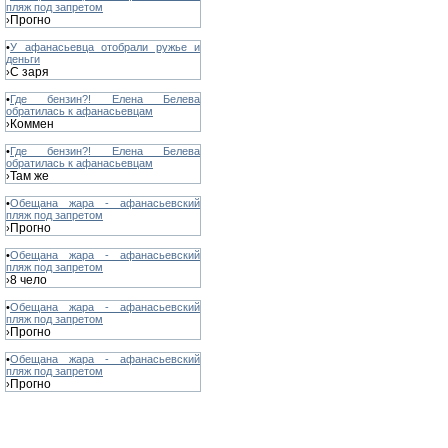
пляж под запретом
Прогно
›
•
У афанасьевца отобрали ружье и
деньги
С заря
›
•
Где бензин?! Елена Белева
обратилась к афанасьевцам
Коммен
›
•
Где бензин?! Елена Белева
обратилась к афанасьевцам
Там же
›
•
Обещана жара - афанасьевский
пляж под запретом
Прогно
›
•
Обещана жара - афанасьевский
пляж под запретом
8 чело
›
•
Обещана жара - афанасьевский
пляж под запретом
Прогно
›
•
Обещана жара - афанасьевский
пляж под запретом
Прогно
›