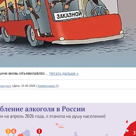
нынче вновь объявила&nbs
...
Читать дальше »
anasyevo
|
Дата:
15.05.2026
|
Комментарии (0)