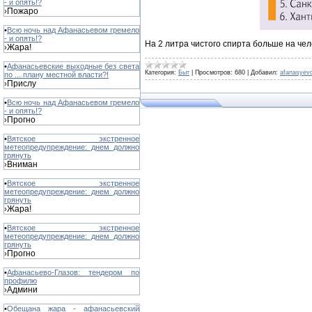
- и опять!?
Пожаро
›
•
Всю ночь над Афанасьевом гремело
- и опять!?
На 2 литра чистого спирта больше на чел
Жара!
›
•
Афанасьевские выходные без света
Категория:
Быт
|
Просмотров:
680
|
Добавил:
afanasyev
по ... плану местной власти?!
Прислу
›
•
Всю ночь над Афанасьевом гремело
- и опять!?
Прогно
›
•
Вятское экстренное
метеопредупреждение: днем должно
грянуть
Вниман
›
•
Вятское экстренное
метеопредупреждение: днем должно
грянуть
Жара!
›
•
Вятское экстренное
метеопредупреждение: днем должно
грянуть
Прогно
›
•
Афанасьево-Глазов: тендером по
профилю
Админи
›
•
Обещана жара - афанасьевский