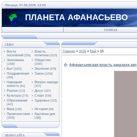
Пятница, 07.08.2026, 12:04
ПЛАНЕТА АФАНАСЬЕВО
ГЛАВНАЯ
СЮДА!
Главная
»
2026
»
Май
»
15
Вести
Власть,
поселений
политика
[534]
[2115]
Экономика
Общество
[1300]
[1591]
Афанасьевская власть заказала авт
Быт
Экология
[1001]
[978]
Поздравления
Закон
[1204]
[264]
Народная
Вопрос народа
новость
[91]
[337]
Разное
Досуг
[712]
[187]
Культура
Спорт
[273]
[534]
Образование
Здоровье
[315]
[441]
Вера
История
[145]
[93]
Происшествия
Картинка дня
[3334]
[288]
МЕНЮ САЙТА