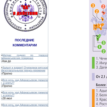
ПОСЛЕДНИЕ
КОММЕНТАРИИ
•
Матрас поднял по тревоге
афанасьевских пожарных
Как до
›
•
Зальет и вдарит! Очередное вятское
безотлагательное предостережение
Прогно
›
•
Всю ночь над Афанасьевом гремело
- и опять!?
Прогно
›
•
Всю ночь над Афанасьевом гремело
- и опять!?
28 июл
›
•
Всю ночь над Афанасьевом гремело