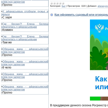
пляж под запретом
Прогно
›
Категория:
Быт
|
Просмотров:
1116
|
Добавил:
afanasye
•
У афанасьевца отобрали ружье и
деньги
Как оформить садовый или огородн
С заря
›
•
Где бензин?! Елена Белева
обратилась к афанасьевцам
Коммен
›
•
Где бензин?! Елена Белева
обратилась к афанасьевцам
Там же
›
•
Обещана жара - афанасьевский
пляж под запретом
Прогно
›
•
Обещана жара - афанасьевский
пляж под запретом
8 чело
›
•
Обещана жара - афанасьевский
пляж под запретом
Прогно
›
•
Обещана жара - афанасьевский
пляж под запретом
Прогно
›
В преддверии дачного сезона Росреестр