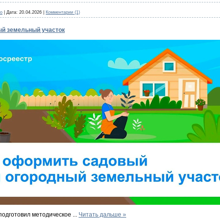
vo
|
Дата:
20.04.2026
|
Комментарии (1)
ый земельный участок
 подготовил методическое
...
Читать дальше »