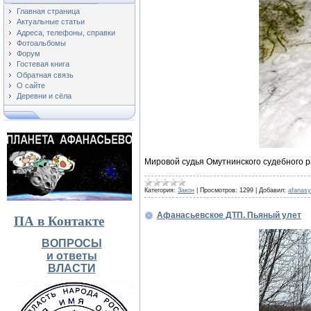
Главная страница
Актуальные статьи
Адреса, телефоны, справки
Фотоальбомы
Форум
Гостевая книга
Обратная связь
О сайте
Деревни и сёла
Мировой судья Омутнинского судебного 
Категория:
Закон
|
Просмотров:
1299
|
Добавил:
afanas
Афанасьевское ДТП. Пьяный улет
ПА в Контакте
ВОПРОСЫ
и ответы
ВЛАСТИ