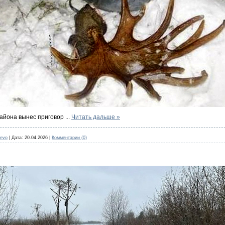
района вынес приговор
...
Читать дальше »
yevo
|
Дата:
20.04.2026
|
Комментарии (0)