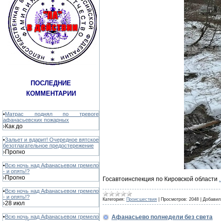
ПОСЛЕДНИЕ
КОММЕНТАРИИ
•
Матрас поднял по тревоге
афанасьевских пожарных
Как до
›
•
Зальет и вдарит! Очередное вятское
безотлагательное предостережение
Прогно
›
•
Всю ночь над Афанасьевом гремело
- и опять!?
Прогно
›
Госавтоинспекция по Кировской области
.
•
Всю ночь над Афанасьевом гремело
- и опять!?
Категория:
Происшествия
|
Просмотров:
2048
|
Добавил
28 июл
›
Афанасьево полнедели без света
•
Всю ночь над Афанасьевом гремело