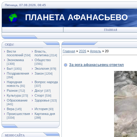
Пятница, 07.08.2026, 08:45
ПЛАНЕТА АФАНАСЬЕВО
ГЛАВНАЯ
СЮДА!
Главная
»
2026
»
Апрель
»
20
Вести
Власть,
поселений
политика
[534]
[2114]
Экономика
Общество
[1300]
[1591]
За рога афанасьевец ответил
Быт
Экология
[1001]
[978]
Поздравления
Закон
[1204]
[264]
Народная
Вопрос народа
новость
[91]
[337]
Разное
Досуг
[712]
[187]
Культура
Спорт
[273]
[534]
Образование
Здоровье
[315]
[441]
Вера
История
[145]
[93]
Происшествия
Картинка дня
[3334]
[288]
МЕНЮ САЙТА