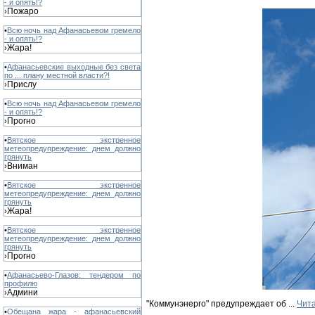
- и опять!?
Пожаро
›
•
Всю ночь над Афанасьевом гремело
- и опять!?
Жара!
›
•
Афанасьевские выходные без света
по ... плану местной власти?!
Прислу
›
•
Всю ночь над Афанасьевом гремело
- и опять!?
Прогно
›
•
Вятское экстренное
метеопредупреждение: днем должно
грянуть
Вниман
›
•
Вятское экстренное
метеопредупреждение: днем должно
грянуть
Жара!
›
•
Вятское экстренное
метеопредупреждение: днем должно
грянуть
Прогно
›
•
Афанасьево-Глазов: тендером по
профилю
Админи
›
"Коммунэнерго" предупреждает об
...
Чита
•
Обещана жара - афанасьевский