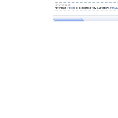
Категория:
Разное
|
Просмотров:
652
|
Добавил:
afanas