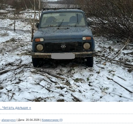
..
Читать дальше »
:
afanasyevo
|
Дата:
20.04.2026
|
Комментарии (0)