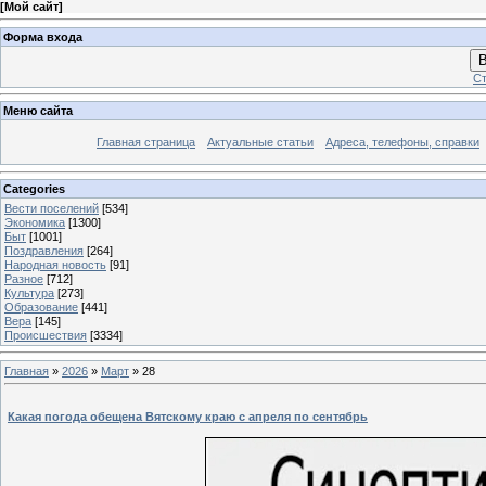
[
Мой сайт
]
Форма входа
В
Ст
Меню сайта
Главная страница
Актуальные статьи
Адреса, телефоны, справки
Categories
Вести поселений
[534]
Экономика
[1300]
Быт
[1001]
Поздравления
[264]
Народная новость
[91]
Разное
[712]
Культура
[273]
Образование
[441]
Вера
[145]
Происшествия
[3334]
Главная
»
2026
»
Март
»
28
Какая погода обещена Вятскому краю с апреля по сентябрь