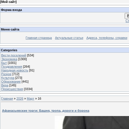
[
Мой сайт
]
Форма входа
В
Ст
Меню сайта
Главная страница
Актуальные статьи
Адреса, телефоны, справки
Categories
Вести поселений
[534]
Экономика
[1300]
Быт
[1001]
Поздравления
[264]
Народная новость
[91]
Разное
[712]
Культура
[273]
Образование
[441]
Вера
[145]
Происшествия
[3334]
Главная
»
2026
»
Март
»
16
Афанасьевские торги: Башня, тропа, дороги и борона