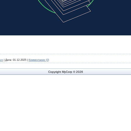
evo
|
Дата:
01.12.2025
|
Комментарии (0)
Copyright MyCorp © 2026