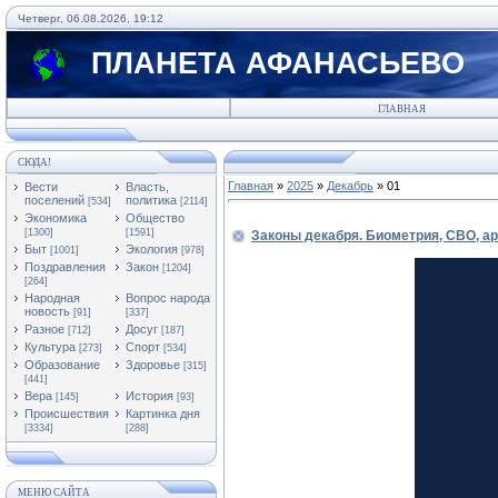
Четверг, 06.08.2026, 19:12
ПЛАНЕТА АФАНАСЬЕВО
ГЛАВНАЯ
СЮДА!
Главная
»
2025
»
Декабрь
»
01
Вести
Власть,
поселений
политика
[534]
[2114]
Экономика
Общество
[1300]
[1591]
Законы декабря. Биометрия, СВО, ар
Быт
Экология
[1001]
[978]
Поздравления
Закон
[1204]
[264]
Народная
Вопрос народа
новость
[91]
[337]
Разное
Досуг
[712]
[187]
Культура
Спорт
[273]
[534]
Образование
Здоровье
[315]
[441]
Вера
История
[145]
[93]
Происшествия
Картинка дня
[3334]
[288]
МЕНЮ САЙТА