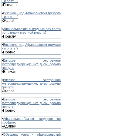
- и опять!?
Пожаро
›
•
Всю ночь над Афанасьевом гремело
- и опять!?
Жара!
›
•
Афанасьевские выходные без света
по ... плану местной власти?!
Прислу
›
•
Всю ночь над Афанасьевом гремело
- и опять!?
Прогно
›
•
Вятское экстренное
метеопредупреждение: днем должно
грянуть
Вниман
›
•
Вятское экстренное
метеопредупреждение: днем должно
грянуть
Жара!
›
•
Вятское экстренное
метеопредупреждение: днем должно
грянуть
Прогно
›
•
Афанасьево-Глазов: тендером по
профилю
Админи
›
•
Обещана жара - афанасьевский