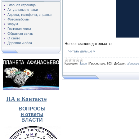
Главная страница
Актуальные статьи
Адреса, телефоны, справки
Фотоальбомы
Форум
Гостевая книга
Обратная связь
О сайте
Деревни и сёла
Новое в законодательстве.
...
Читать дальше »
Категория:
Закон
|
Просмотров:
863
|
Добавил:
afanasy
ПА в Контакте
ВОПРОСЫ
и ответы
ВЛАСТИ