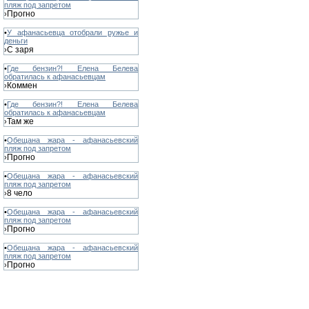
пляж под запретом
Прогно
›
•
У афанасьевца отобрали ружье и
деньги
С заря
›
•
Где бензин?! Елена Белева
обратилась к афанасьевцам
Коммен
›
•
Где бензин?! Елена Белева
обратилась к афанасьевцам
Там же
›
•
Обещана жара - афанасьевский
пляж под запретом
Прогно
›
•
Обещана жара - афанасьевский
пляж под запретом
8 чело
›
•
Обещана жара - афанасьевский
пляж под запретом
Прогно
›
•
Обещана жара - афанасьевский
пляж под запретом
Прогно
›