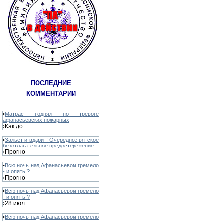
ПОСЛЕДНИЕ
КОММЕНТАРИИ
•
Матрас поднял по тревоге
афанасьевских пожарных
Как до
›
•
Зальет и вдарит! Очередное вятское
безотлагательное предостережение
Прогно
›
•
Всю ночь над Афанасьевом гремело
- и опять!?
Прогно
›
•
Всю ночь над Афанасьевом гремело
- и опять!?
28 июл
›
•
Всю ночь над Афанасьевом гремело