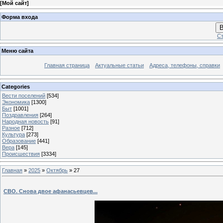
[
Мой сайт
]
Форма входа
В
Ст
Меню сайта
Главная страница
Актуальные статьи
Адреса, телефоны, справки
Categories
Вести поселений
[534]
Экономика
[1300]
Быт
[1001]
Поздравления
[264]
Народная новость
[91]
Разное
[712]
Культура
[273]
Образование
[441]
Вера
[145]
Происшествия
[3334]
Главная
»
2025
»
Октябрь
»
27
СВО. Снова двое афанасьевцев...