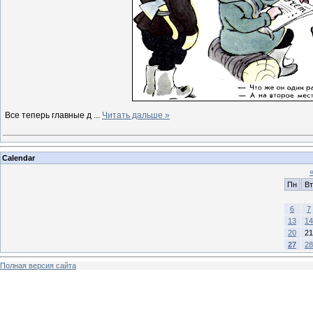
Все теперь главные д
...
Читать дальше »
Calendar
Пн
Вт
6
7
13
14
20
21
27
28
Полная версия сайта