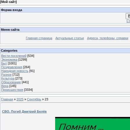
[
Мой сайт
]
Форма входа
В
Ст
Меню сайта
Главная страница
Актуальные статьи
Адреса, телефоны, справки
Categories
Вести поселений
[534]
Экономика
[1299]
Быт
[1001]
Поздравления
[264]
Народная новость
[91]
Разное
[712]
Культура
[273]
Образование
[441]
Вера
[145]
Происшествия
[3334]
Главная
»
2025
»
Сентябрь
»
23
СВО. Погиб Дмитрий Белёв