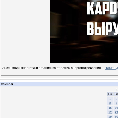
24 сентября энергетики ограничивают режим энергопотребления
...
Читать 
Calendar
«
Пн
Вт
1
2
8
9
15
16
22
23
29
30