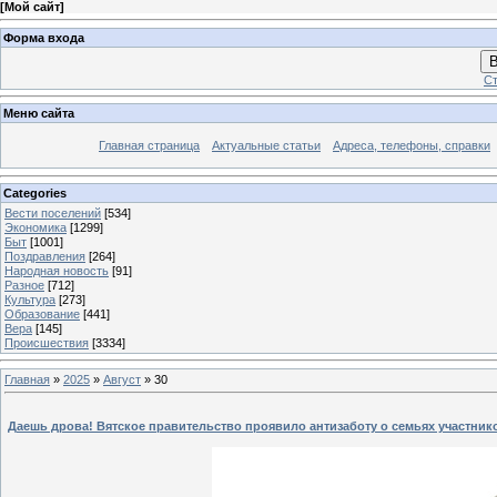
[
Мой сайт
]
Форма входа
В
Ст
Меню сайта
Главная страница
Актуальные статьи
Адреса, телефоны, справки
Categories
Вести поселений
[534]
Экономика
[1299]
Быт
[1001]
Поздравления
[264]
Народная новость
[91]
Разное
[712]
Культура
[273]
Образование
[441]
Вера
[145]
Происшествия
[3334]
Главная
»
2025
»
Август
»
30
Даешь дрова! Вятское правительство проявило антизаботу о семьях участни