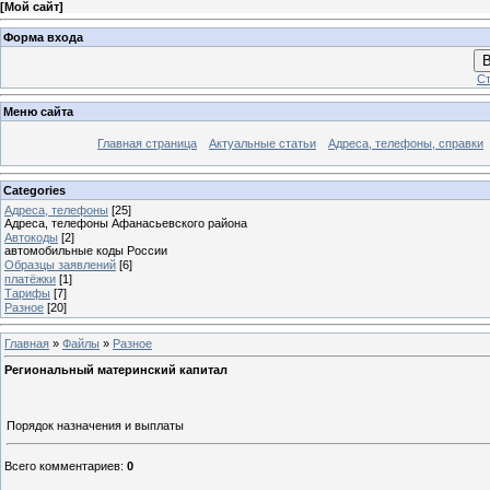
[
Мой сайт
]
Форма входа
В
Ст
Меню сайта
Главная страница
Актуальные статьи
Адреса, телефоны, справки
Categories
Адреса, телефоны
[25]
Адреса, телефоны Афанасьевского района
Автокоды
[2]
автомобильные коды России
Образцы заявлений
[6]
платёжки
[1]
Тарифы
[7]
Разное
[20]
Главная
»
Файлы
»
Разное
Региональный материнский капитал
Порядок назначения и выплаты
Всего комментариев
:
0