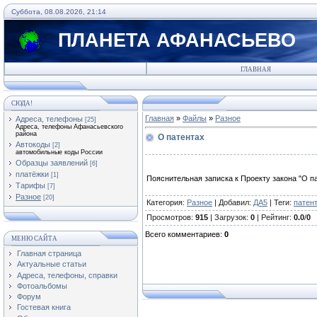
Суббота, 08.08.2026, 21:14
ПЛАНЕТА АФАНАСЬЕВО
ГЛАВНАЯ
СЮДА!
Главная
»
Файлы
»
Разное
Адреса, телефоны
[25]
Адреса, телефоны Афанасьевского
района
О патентах
Автокоды
[2]
автомобильные коды России
Образцы заявлений
[6]
платёжки
[1]
Пояснительная записка к Проекту закона "О п
Тарифы
[7]
Разное
[20]
Категория
:
Разное
|
Добавил
:
ДА5
|
Теги
:
патен
Просмотров
:
915
|
Загрузок
:
0
|
Рейтинг
:
0.0
/
0
Всего комментариев
:
0
МЕНЮ САЙТА
Главная страница
Актуальные статьи
Адреса, телефоны, справки
Фотоальбомы
Форум
Гостевая книга