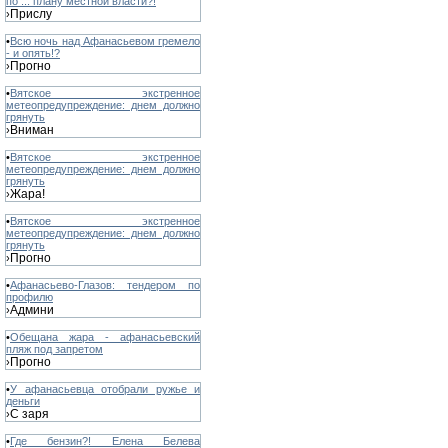
по ... плану местной власти?!
Прислу
›
•
Всю ночь над Афанасьевом гремело
- и опять!?
Прогно
›
•
Вятское экстренное
метеопредупреждение: днем должно
грянуть
Вниман
›
•
Вятское экстренное
метеопредупреждение: днем должно
грянуть
Жара!
›
•
Вятское экстренное
метеопредупреждение: днем должно
грянуть
Прогно
›
•
Афанасьево-Глазов: тендером по
профилю
Админи
›
•
Обещана жара - афанасьевский
пляж под запретом
Прогно
›
•
У афанасьевца отобрали ружье и
деньги
С заря
›
•
Где бензин?! Елена Белева