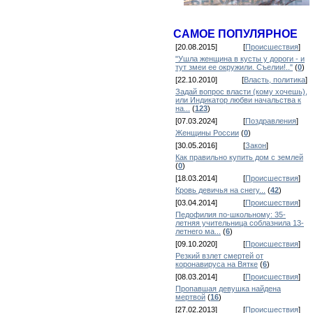
САМОЕ ПОПУЛЯРНОЕ
[20.08.2015]
[
Происшествия
]
"Ушла женщина в кусты у дороги - и
тут змеи ее окружили. Съелии!.."
(
0
)
[22.10.2010]
[
Власть, политика
]
Задай вопрос власти (кому хочешь),
или Индикатор любви начальства к
на...
(
123
)
[07.03.2024]
[
Поздравления
]
Женщины России
(
0
)
[30.05.2016]
[
Закон
]
Как правильно купить дом с землей
(
0
)
[18.03.2014]
[
Происшествия
]
Кровь девичья на снегу...
(
42
)
[03.04.2014]
[
Происшествия
]
Педофилия по-школьному: 35-
летняя учительница соблазнила 13-
летнего ма...
(
6
)
[09.10.2020]
[
Происшествия
]
Резкий взлет смертей от
коронавируса на Вятке
(
6
)
[08.03.2014]
[
Происшествия
]
Пропавшая девушка найдена
мертвой
(
16
)
[27.02.2013]
[
Происшествия
]