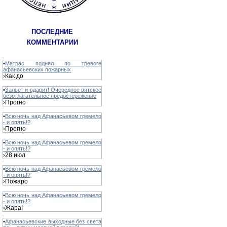
ПОСЛЕДНИЕ
КОММЕНТАРИИ
•
Матрас поднял по тревоге
афанасьевских пожарных
Как до
›
•
Зальет и вдарит! Очередное вятское
безотлагательное предостережение
Прогно
›
•
Всю ночь над Афанасьевом гремело
- и опять!?
Прогно
›
•
Всю ночь над Афанасьевом гремело
- и опять!?
28 июл
›
•
Всю ночь над Афанасьевом гремело
- и опять!?
Пожаро
›
•
Всю ночь над Афанасьевом гремело
- и опять!?
Жара!
›
•
Афанасьевские выходные без света