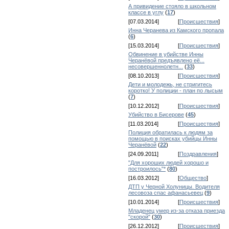
А привидение стояло в школьном
классе в углу
(
17
)
[07.03.2014]
[
Происшествия
]
Инна Черанева из Камского пропала
(
6
)
[15.03.2014]
[
Происшествия
]
Обвинение в убийстве Инны
Черанёвой предъявлено её...
несовершеннолетн...
(
33
)
[08.10.2013]
[
Происшествия
]
Дети и молодежь, не стригитесь
коротко! У полиции - план по лысым
(
7
)
[10.12.2012]
[
Происшествия
]
Убийство в Бисерове
(
45
)
[11.03.2014]
[
Происшествия
]
Полиция обратилась к людям за
помощью в поисках убийцы Инны
Черанёвой
(
22
)
[24.09.2011]
[
Поздравления
]
"Для хороших людей хорошо и
построилось"*
(
80
)
[16.03.2012]
[
Общество
]
ДТП у Черной Холуницы. Водителя
лесовоза спас афанасьевец
(
9
)
[10.01.2014]
[
Происшествия
]
Младенец умер из-за отказа приезда
"скорой"
(
30
)
[26.12.2012]
[
Происшествия
]