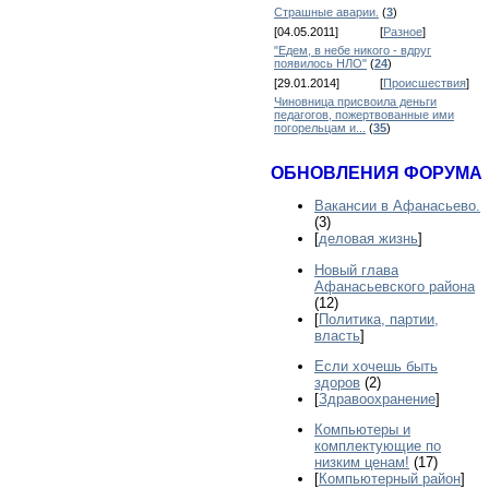
Страшные аварии.
(
3
)
[04.05.2011]
[
Разное
]
"Едем, в небе никого - вдруг
появилось НЛО"
(
24
)
[29.01.2014]
[
Происшествия
]
Чиновница присвоила деньги
педагогов, пожертвованные ими
погорельцам и...
(
35
)
ОБНОВЛЕНИЯ ФОРУМА
Вакансии в Афанасьево.
(3)
[
деловая жизнь
]
Новый глава
Афанасьевского района
(12)
[
Политика, партии,
власть
]
Если хочешь быть
здоров
(2)
[
Здравоохранение
]
Компьютеры и
комплектующие по
низким ценам!
(17)
[
Компьютерный район
]