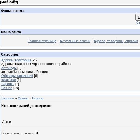
[
Мой сайт
]
Форма входа
В
Ст
Меню сайта
Главная страница
Актуальные статьи
Адреса, телефоны, справки
Categories
Адреса, телефоны
[25]
Адреса, телефоны Афанасьевского района
Автокоды
[2]
автомобильные коды России
Образцы заявлений
[6]
платёжки
[1]
Тарифы
[7]
Разное
[20]
Главная
»
Файлы
»
Разное
Итог состязаний детсадников
Итоги
Всего комментариев
:
0